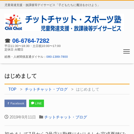
児童発達支援・放課後等デイサービス「子どもたちに魔法をかけよう」
☎
06-6764-7282
平日11:30〜18:30・土日祝10:00〜17:00
定休日 火曜日
Tog
総務・人材関係直通ダイヤル：
080-1389-7800
nav
はじめまして
TOP
チットチャット・ブログ
はじめまして
Facebook
LINE
2019年9月11日
チットチャット・ブログ