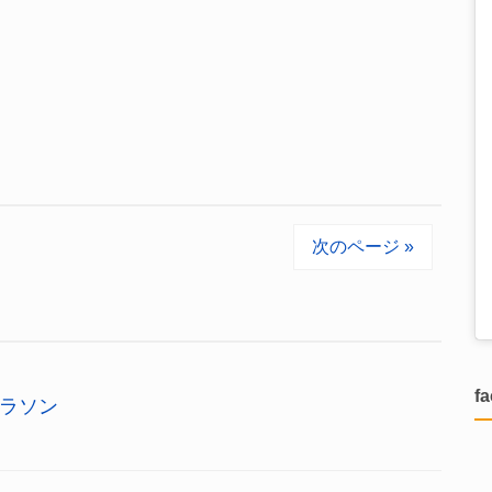
次のページ »
f
ラソン