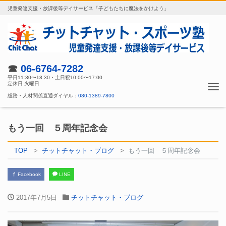
児童発達支援・放課後等デイサービス「子どもたちに魔法をかけよう」
☎
06-6764-7282
平日11:30〜18:30・土日祝10:00〜17:00
定休日 火曜日
Tog
総務・人材関係直通ダイヤル：
080-1389-7800
nav
もう一回 ５周年記念会
TOP
チットチャット・ブログ
もう一回 ５周年記念会
Facebook
LINE
2017年7月5日
チットチャット・ブログ