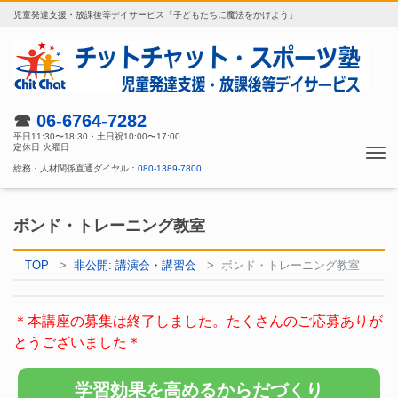
児童発達支援・放課後等デイサービス「子どもたちに魔法をかけよう」
☎
06-6764-7282
平日11:30〜18:30・土日祝10:00〜17:00
定休日 火曜日
Tog
総務・人材関係直通ダイヤル：
080-1389-7800
nav
ボンド・トレーニング教室
TOP
非公開: 講演会・講習会
ボンド・トレーニング教室
＊本講座の募集は終了しました。たくさんのご応募ありが
とうございました＊
学習効果を高めるからだづくり