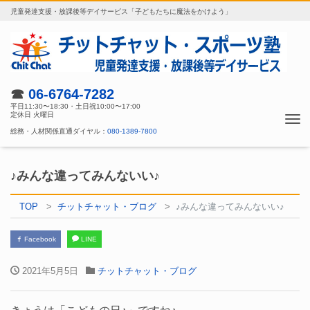
児童発達支援・放課後等デイサービス「子どもたちに魔法をかけよう」
☎
06-6764-7282
平日11:30〜18:30・土日祝10:00〜17:00
定休日 火曜日
Tog
総務・人材関係直通ダイヤル：
080-1389-7800
nav
♪みんな違ってみんないい♪
TOP
チットチャット・ブログ
♪みんな違ってみんないい♪
Facebook
LINE
2021年5月5日
チットチャット・ブログ