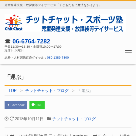
児童発達支援・放課後等デイサービス「子どもたちに魔法をかけよう」
☎
06-6764-7282
平日11:30〜18:30・土日祝10:00〜17:00
定休日 火曜日
Tog
総務・人材関係直通ダイヤル：
080-1389-7800
nav
「運ぶ」
TOP
チットチャット・ブログ
「運ぶ」
Facebook
LINE
2018年10月11日
チットチャット・ブログ