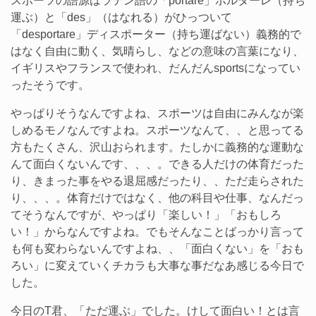
スポーツの語源はラテン語の「portare」ポルターレ（持ち
運ぶ）と「des」（はなれる）がひっついて
「desportare」ディスポーター（持ち運ばない）義務的で
はなく自由に動く、気晴らし、などの意味の言葉になり、
イギリスやフランスで使われ、だんだんsportsになってい
ったそうです。
やっぱりそうなんですよね、スポーツは自由にみんなが楽
しめるモノなんですよね。スポーツなんて、、と思ってる
方もたくさん、沢山おられます。たしかに義務的な運動な
んて面白くないんです、、、。できる人だけの体育だった
り、きまった事をやる退屈感だったり、、ただ走らされた
り、、、。体育だけではなく、他の科目や仕事、なんだっ
てそうなんですが、やっぱり「楽しい！」「おもしろ
い！」からなんですよね。でもそんなことばっかり言って
も何も変わらないんですよね、、「面白くない」を「おも
ろい」に変えていくチカラも大事な事だなあ感じる今日で
した。
今日のT君、「ただ運ぶ」でした。けして面白い！とは言