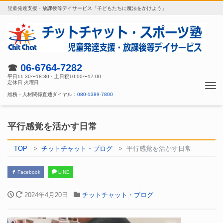
児童発達支援・放課後等デイサービス「子どもたちに魔法をかけよう」
☎
06-6764-7282
平日11:30〜18:30・土日祝10:00〜17:00
定休日 火曜日
Tog
総務・人材関係直通ダイヤル：
080-1389-7800
nav
平行感覚を活かす日常
TOP
チットチャット・ブログ
平行感覚を活かす日常
Facebook
LINE
2024年4月20日
チットチャット・ブログ