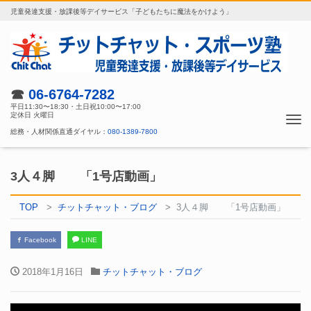
児童発達支援・放課後等デイサービス「子どもたちに魔法をかけよう」
☎
06-6764-7282
平日11:30〜18:30・土日祝10:00〜17:00
定休日 火曜日
Tog
総務・人材関係直通ダイヤル：
080-1389-7800
nav
3人４脚 「1号店動画」
TOP
チットチャット・ブログ
3人４脚 「1号店動画」
Facebook
LINE
2018年1月16日
チットチャット・ブログ