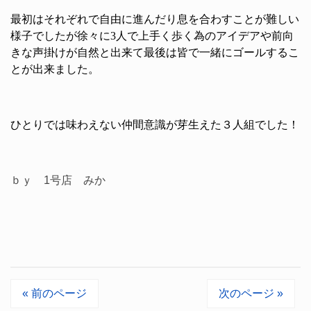
最初はそれぞれで自由に進んだり息を合わす
ことが難しい
様子でしたが
徐々に
3
人で上手く歩く為のアイデアや前向
きな声掛けが自然と出来て
最後は皆で一緒にゴールするこ
とが出来まし
た。
ひとりでは味わえない仲間意識が芽生えた３
人組でした！
ｂｙ 1号店 みか
« 前のページ
次のページ »