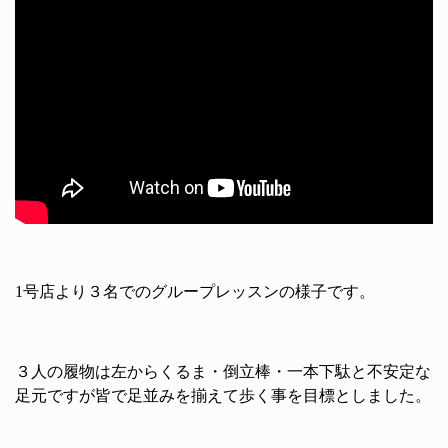
1
号店より３名でのグループレッスンの様子
です。
３人の履物は左からくるま・倒立棒・一本下
駄と不安定な
足元ですが
皆で足並みを揃えて歩く事を目標としました。