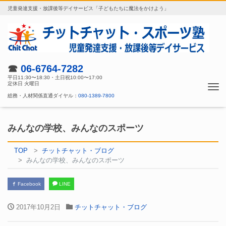
児童発達支援・放課後等デイサービス「子どもたちに魔法をかけよう」
☎
06-6764-7282
平日11:30〜18:30・土日祝10:00〜17:00
定休日 火曜日
Tog
総務・人材関係直通ダイヤル：
080-1389-7800
nav
みんなの学校、みんなのスポーツ
TOP
チットチャット・ブログ
みんなの学校、みんなのスポーツ
Facebook
LINE
2017年10月2日
チットチャット・ブログ