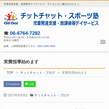
児童発達支援・放課後等デイサービス「子どもたちに魔法をかけよう」
☎
06-6764-7282
平日11:30〜18:30・土日祝10:00〜17:00
定休日 火曜日
Tog
総務・人材関係直通ダイヤル：
080-1389-7800
nav
実費指導始めます
TOP
チットチャット・ブログ
実費指導始めます
Facebook
LINE
2017年8月9日
チットチャット・ブログ