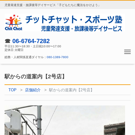
児童発達支援・放課後等デイサービス「子どもたちに魔法をかけよう」
☎
06-6764-7282
平日11:30〜18:30・土日祝10:00〜17:00
定休日 火曜日
Tog
総務・人材関係直通ダイヤル：
080-1389-7800
nav
駅からの道案内【2号店】
TOP
店舗紹介
駅からの道案内【2号店】