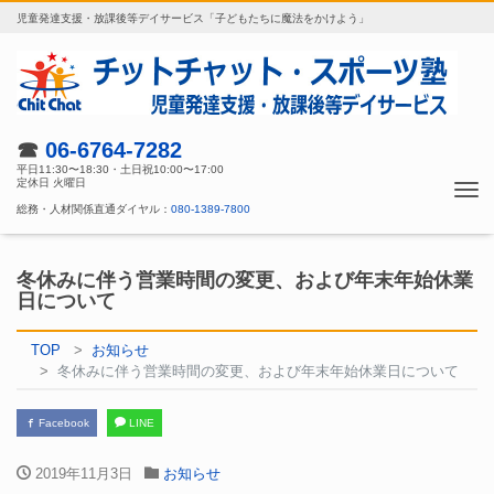
児童発達支援・放課後等デイサービス「子どもたちに魔法をかけよう」
☎
06-6764-7282
平日11:30〜18:30・土日祝10:00〜17:00
定休日 火曜日
Tog
総務・人材関係直通ダイヤル：
080-1389-7800
nav
冬休みに伴う営業時間の変更、および年末年始休業
日について
TOP
お知らせ
冬休みに伴う営業時間の変更、および年末年始休業日について
Facebook
LINE
2019年11月3日
お知らせ