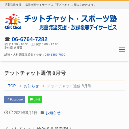
児童発達支援・放課後等デイサービス「子どもたちに魔法をかけよう」
☎
06-6764-7282
平日11:30〜18:30・土日祝10:00〜17:00
定休日 火曜日
Tog
総務・人材関係直通ダイヤル：
080-1389-7800
nav
チットチャット通信 8月号
TOP
お知らせ
チットチャット通信 8月号
Facebook
LINE
2021年8月1日
お知らせ