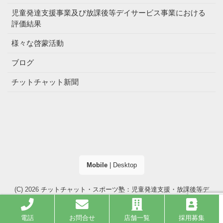
児童発達支援事業及び放課後等デイサービス事業における
評価結果
様々な啓蒙活動
ブログ
チットチャット新聞
Mobile
|
Desktop
(C) 2026
チットチャット・スポーツ塾：児童発達支援・放課後等デ
イサービス（大阪市・高槻市）
. All right reserved.
電話
お問合せ
店舗一覧
採用募集