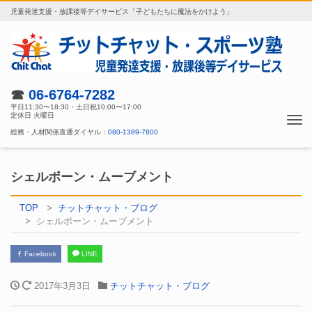
児童発達支援・放課後等デイサービス「子どもたちに魔法をかけよう」
☎
06-6764-7282
平日11:30〜18:30・土日祝10:00〜17:00
定休日 火曜日
Tog
総務・人材関係直通ダイヤル：
080-1389-7800
nav
シェルボーン・ムーブメント
TOP
チットチャット・ブログ
シェルボーン・ムーブメント
Facebook
LINE
2017年3月3日
チットチャット・ブログ