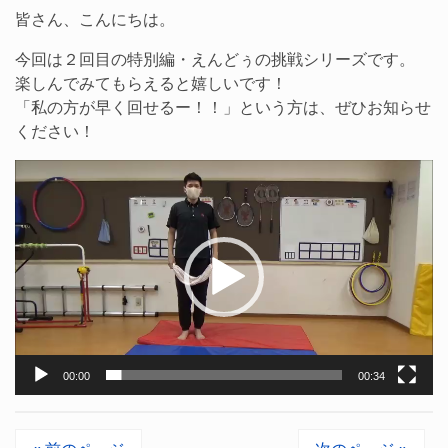
皆さん、こんにちは。
今回は２回目の特別編・えんどぅの挑戦シリーズです。
楽しんでみてもらえると嬉しいです！
「私の方が早く回せるー！！」という方は、ぜひお知らせ
ください！
動
画
プ
レ
ー
ヤ
ー
00:00
00:34