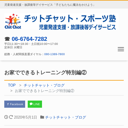
児童発達支援・放課後等デイサービス「子どもたちに魔法をかけよう」
☎
06-6764-7282
平日11:30〜18:30・土日祝10:00〜17:00
定休日 火曜日
Tog
総務・人材関係直通ダイヤル：
080-1389-7800
nav
お家でできるトレーニング特別編②
TOP
チットチャット・ブログ
お家でできるトレーニング特別編②
Facebook
LINE
2020年5月1日
チットチャット・ブログ