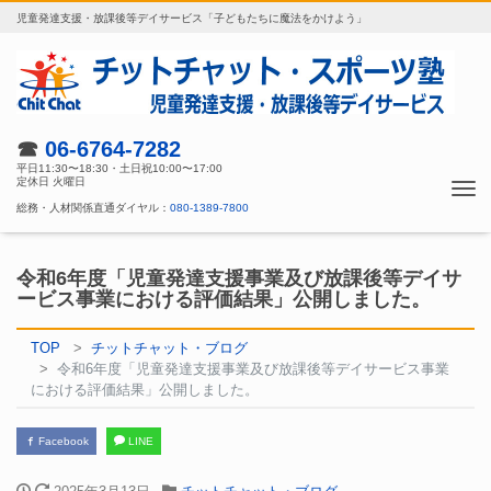
児童発達支援・放課後等デイサービス「子どもたちに魔法をかけよう」
☎
06-6764-7282
平日11:30〜18:30・土日祝10:00〜17:00
定休日 火曜日
Tog
総務・人材関係直通ダイヤル：
080-1389-7800
nav
令和6年度「児童発達支援事業及び放課後等デイサ
ービス事業における評価結果」公開しました。
TOP
チットチャット・ブログ
令和6年度「児童発達支援事業及び放課後等デイサービス事業
における評価結果」公開しました。
Facebook
LINE