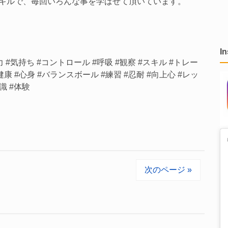
キルで、毎回いろんな事を学ばせて頂いています。
I
力 #気持ち #コントロール #呼吸 #観察 #スキル #トレー
#健康 #心身 #バランスボール #練習 #忍耐 #向上心 #レッ
識 #体験
次のページ »