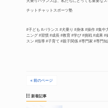
犬乗りバランスは、私たちにとっても重要なス
チットチャットスポーツ塾
#子ども #バランス #犬乗り #身体 #操作 #集中
ニング #習慣 #成長 #教育 #学び #挑戦 #成果 
スン #指導 #子育て #親子関係 #専門家 #専門知
« 前のページ
新着記事