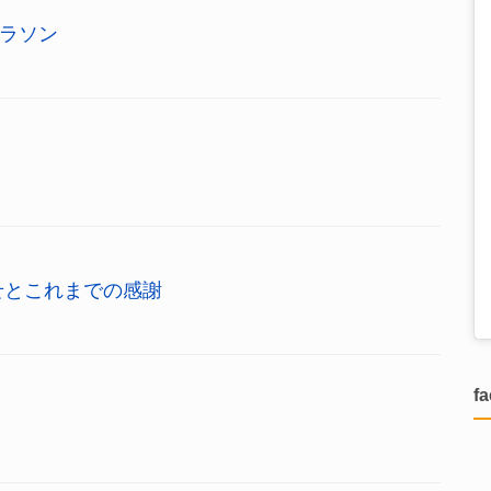
ラソン
せとこれまでの感謝
f