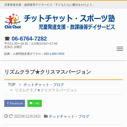
児童発達支援・放課後等デイサービス「子どもたちに魔法をかけよう」
☎
06-6764-7282
平日11:30〜18:30・土日祝10:00〜17:00
定休日 火曜日
Tog
総務・人材関係直通ダイヤル：
080-1389-7800
nav
リズムクラブ★クリスマスバージョン
TOP
チットチャット・ブログ
リズムクラブ★クリスマスバージョン
Facebook
LINE
2023年12月24日
チットチャット・ブログ