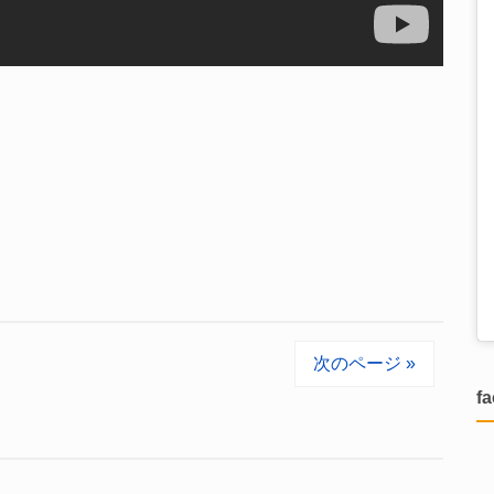
次のページ »
f