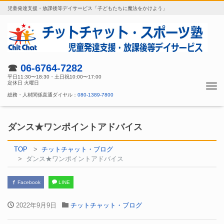
児童発達支援・放課後等デイサービス「子どもたちに魔法をかけよう」
☎
06-6764-7282
平日11:30〜18:30・土日祝10:00〜17:00
定休日 火曜日
Tog
総務・人材関係直通ダイヤル：
080-1389-7800
nav
ダンス★ワンポイントアドバイス
TOP
チットチャット・ブログ
ダンス★ワンポイントアドバイス
Facebook
LINE
2022年9月9日
チットチャット・ブログ