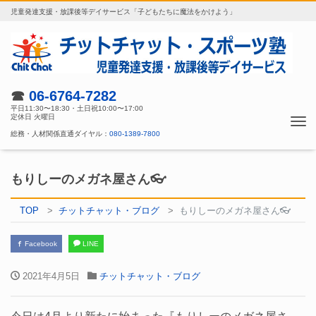
児童発達支援・放課後等デイサービス「子どもたちに魔法をかけよう」
☎
06-6764-7282
平日11:30〜18:30・土日祝10:00〜17:00
定休日 火曜日
Tog
総務・人材関係直通ダイヤル：
080-1389-7800
nav
もりしーのメガネ屋さん👓
TOP
チットチャット・ブログ
もりしーのメガネ屋さん👓
Facebook
LINE
2021年4月5日
チットチャット・ブログ