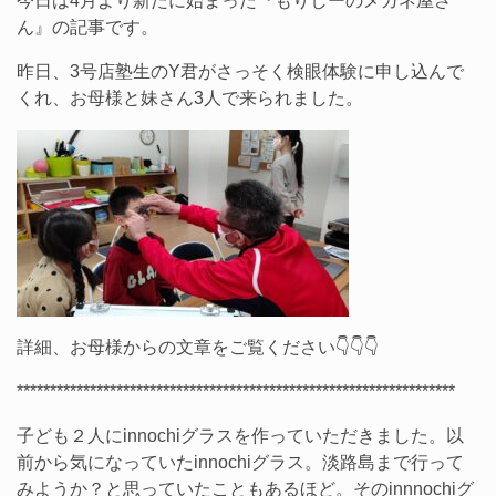
今日は4月より新たに始まった『もりしーのメガネ屋さ
ん』の記事です。
昨日、3号店塾生のY君がさっそく検眼体験に申し込んで
くれ、お母様と妹さん3人で来られました。
詳細、お母様からの文章をご覧ください👇👇👇
******************************************************************
子ども２人にinnochiグラスを作っていただきました。以
前から気になっていたinnochiグラス。淡路島まで行って
みようか？と思っていたこともあるほど。そのinnnochiグ