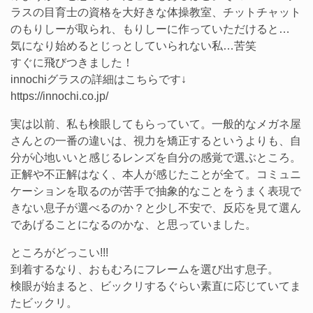
ラスの目育士の資格を大好きな体操教室、チットチャット
のもりしーが取られ、もりしーに作っていただけると…
気になり始めるとじっとしていられない私…苦笑
すぐに飛びつきました！
innochiグラスの詳細はこちらです↓
https://innochi.co.jp/
実は以前、私も検眼してもらっていて。一般的なメガネ屋
さんとの一番の違いは、視力を矯正するというよりも、自
分が心地いいと感じるレンズを自分の感覚で選ぶところ。
正解や不正解はなく、本人が感じたことが全て。コミュニ
ケーションを取るのが苦手で抽象的なことをうまく表現で
きない息子が選べるのか？と少し不安で、反応を見て選ん
であげることになるのかな、と思っていました。
ところがどっこい!!!
到着するなり、おもむろにフレームを選び出す息子。
検眼が始まると、ビックリするぐらい素直に応じていてま
たビックリ。