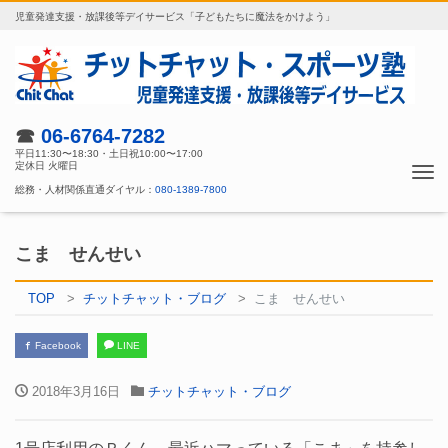
児童発達支援・放課後等デイサービス「子どもたちに魔法をかけよう」
☎
06-6764-7282
平日11:30〜18:30・土日祝10:00〜17:00
定休日 火曜日
Tog
総務・人材関係直通ダイヤル：
080-1389-7800
nav
こま せんせい
TOP
チットチャット・ブログ
こま せんせい
Facebook
LINE
2018年3月16日
チットチャット・ブログ