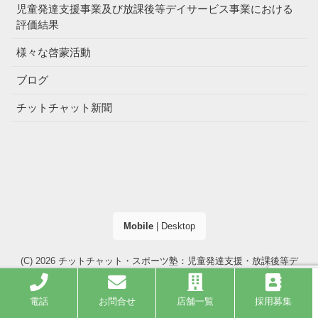
児童発達支援事業及び放課後等デイサービス事業における
評価結果
様々な啓蒙活動
ブログ
チットチャット新聞
Mobile
|
Desktop
(C) 2026
チットチャット・スポーツ塾：児童発達支援・放課後等デ
イサービス（大阪市・高槻市）
. All right reserved.
電話
お問合せ
店舗一覧
採用募集