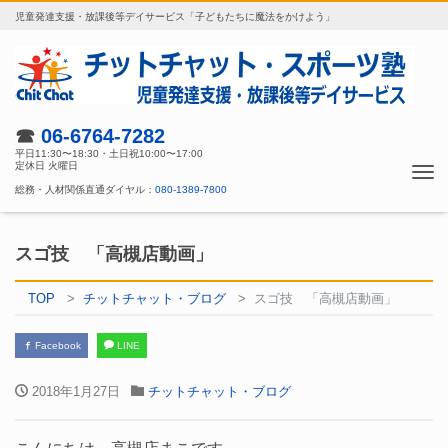
児童発達支援・放課後等デイサービス「子どもたちに魔法をかけよう」
☎
06-6764-7282
平日11:30〜18:30・土日祝10:00〜17:00
定休日 火曜日
Tog
総務・人材関係直通ダイヤル：
080-1389-7800
nav
スゴ技 「高槻店動画」
TOP
チットチャット・ブログ
スゴ技 「高槻店動画」
Facebook
LINE
2018年1月27日
チットチャット・ブログ