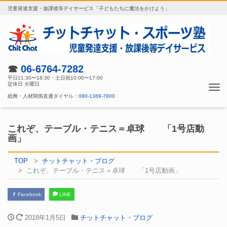
児童発達支援・放課後等デイサービス「子どもたちに魔法をかけよう」
☎
06-6764-7282
平日11:30〜18:30・土日祝10:00〜17:00
定休日 火曜日
Tog
総務・人材関係直通ダイヤル：
080-1389-7800
nav
これぞ、テーブル・テニス＝卓球 「1号店動
画」
TOP
チットチャット・ブログ
これぞ、テーブル・テニス＝卓球 「1号店動画」
Facebook
LINE
2018年1月5日
チットチャット・ブログ