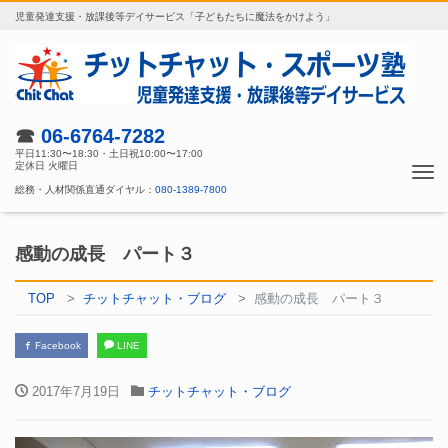
児童発達支援・放課後等デイサービス「子どもたちに魔法をかけよう」
☎
06-6764-7282
平日11:30〜18:30・土日祝10:00〜17:00
定休日 火曜日
Tog
総務・人材関係直通ダイヤル：
080-1389-7800
nav
感動の成長 パート３
TOP
チットチャット・ブログ
感動の成長 パート３
Facebook
LINE
2017年7月19日
チットチャット・ブログ