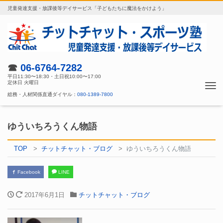
児童発達支援・放課後等デイサービス「子どもたちに魔法をかけよう」
☎
06-6764-7282
平日11:30〜18:30・土日祝10:00〜17:00
定休日 火曜日
Tog
総務・人材関係直通ダイヤル：
080-1389-7800
nav
ゆういちろうくん物語
TOP
チットチャット・ブログ
ゆういちろうくん物語
Facebook
LINE
2017年6月1日
チットチャット・ブログ