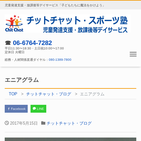
児童発達支援・放課後等デイサービス「子どもたちに魔法をかけよう」
☎
06-6764-7282
平日11:30〜18:30・土日祝10:00〜17:00
定休日 火曜日
Tog
総務・人材関係直通ダイヤル：
080-1389-7800
nav
エニアグラム
TOP
チットチャット・ブログ
エニアグラム
Facebook
LINE
2017年5月15日
チットチャット・ブログ