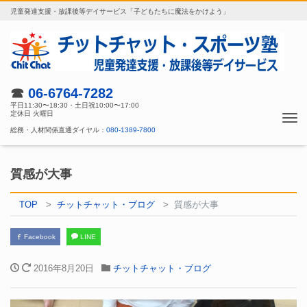
児童発達支援・放課後等デイサービス「子どもたちに魔法をかけよう」
☎
06-6764-7282
平日11:30〜18:30・土日祝10:00〜17:00
定休日 火曜日
Tog
総務・人材関係直通ダイヤル：
080-1389-7800
nav
質感が大事
TOP
チットチャット・ブログ
質感が大事
Facebook
LINE
2016年8月20日
チットチャット・ブログ