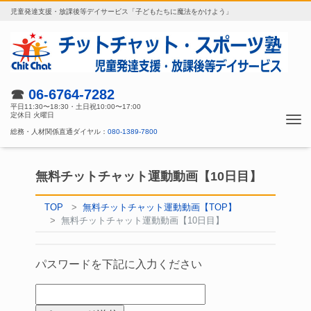
児童発達支援・放課後等デイサービス「子どもたちに魔法をかけよう」
☎
06-6764-7282
平日11:30〜18:30・土日祝10:00〜17:00
定休日 火曜日
Tog
総務・人材関係直通ダイヤル：
080-1389-7800
nav
無料チットチャット運動動画【10日目】
TOP
無料チットチャット運動動画【TOP】
無料チットチャット運動動画【10日目】
パスワードを下記に入力ください