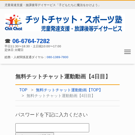
児童発達支援・放課後等デイサービス「子どもたちに魔法をかけよう」
☎
06-6764-7282
平日11:30〜18:30・土日祝10:00〜17:00
定休日 火曜日
Tog
総務・人材関係直通ダイヤル：
080-1389-7800
nav
無料チットチャット運動動画【4日目】
TOP
無料チットチャット運動動画【TOP】
無料チットチャット運動動画【4日目】
パスワードを下記に入力ください