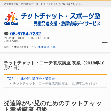
児童発達支援・放課後等デイサービス「子どもたちに魔法をかけよう」
☎
06-6764-7282
平日11:30〜18:30・土日祝10:00〜17:00
定休日 火曜日
Tog
総務・人材関係直通ダイヤル：
080-1389-7800
nav
チットチャット・コーチ養成講座 初級（2018年10
月21日）
TOP
非公開: 講演会・講習会
チットチャット・コーチ養成講座 初級（2018年10月21日）
発達障がい児のためのチットチャッ
ト養成講座 初級