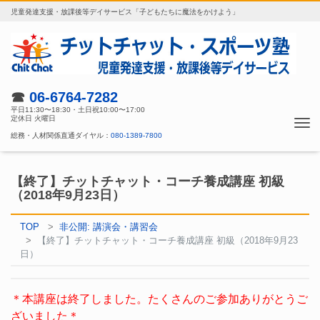
児童発達支援・放課後等デイサービス「子どもたちに魔法をかけよう」
☎
06-6764-7282
平日11:30〜18:30・土日祝10:00〜17:00
定休日 火曜日
Tog
総務・人材関係直通ダイヤル：
080-1389-7800
nav
【終了】チットチャット・コーチ養成講座 初級
（2018年9月23日）
TOP
非公開: 講演会・講習会
【終了】チットチャット・コーチ養成講座 初級（2018年9月23
日）
＊本講座は終了しました。たくさんのご参加ありがとうご
ざいました＊