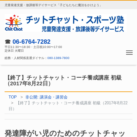
児童発達支援・放課後等デイサービス「子どもたちに魔法をかけよう」
☎
06-6764-7282
平日11:30〜18:30・土日祝10:00〜17:00
定休日 火曜日
Tog
総務・人材関係直通ダイヤル：
080-1389-7800
nav
【終了】チットチャット・コーチ養成講座 初級
（2017年8月22日）
TOP
非公開: 講演会・講習会
【終了】チットチャット・コーチ養成講座 初級（2017年8月22
日）
発達障がい児のためのチットチャッ