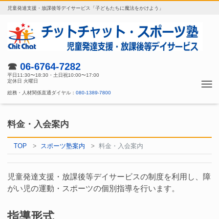
児童発達支援・放課後等デイサービス「子どもたちに魔法をかけよう」
☎
06-6764-7282
平日11:30〜18:30・土日祝10:00〜17:00
定休日 火曜日
Tog
総務・人材関係直通ダイヤル：
080-1389-7800
nav
料金・入会案内
TOP
スポーツ塾案内
料金・入会案内
児童発達支援・放課後等デイサービスの制度を利用し、障
がい児の運動・スポーツの個別指導を行います。
指導形式