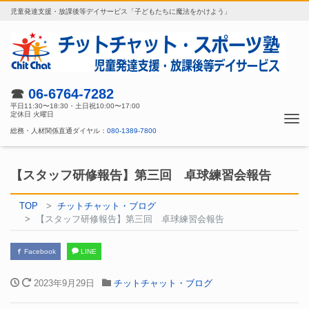
児童発達支援・放課後等デイサービス「子どもたちに魔法をかけよう」
☎
06-6764-7282
平日11:30〜18:30・土日祝10:00〜17:00
定休日 火曜日
Tog
総務・人材関係直通ダイヤル：
080-1389-7800
nav
【スタッフ研修報告】第三回 卓球練習会報告
TOP
チットチャット・ブログ
【スタッフ研修報告】第三回 卓球練習会報告
Facebook
LINE
2023年9月29日
チットチャット・ブログ