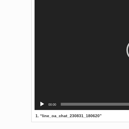
プ
レ
ー
ヤ
ー
00:00
1.
“line_oa_chat_230831_180620”