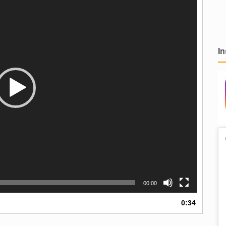
I
00:00
0:34