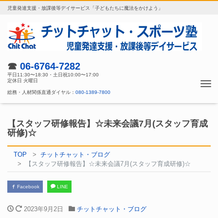
児童発達支援・放課後等デイサービス「子どもたちに魔法をかけよう」
☎
06-6764-7282
平日11:30〜18:30・土日祝10:00〜17:00
定休日 火曜日
Tog
総務・人材関係直通ダイヤル：
080-1389-7800
nav
【スタッフ研修報告】☆未来会議7月(スタッフ育成
研修)☆
TOP
チットチャット・ブログ
【スタッフ研修報告】☆未来会議7月(スタッフ育成研修)☆
Facebook
LINE
2023年9月2日
チットチャット・ブログ