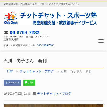
児童発達支援・放課後等デイサービス「子どもたちに魔法をかけよう」
☎
06-6764-7282
平日11:30〜18:30・土日祝10:00〜17:00
定休日 火曜日
Tog
総務・人材関係直通ダイヤル：
080-1389-7800
nav
石川 尚子さん 新刊
TOP
チットチャット・ブログ
石川 尚子さん 新刊
Facebook
LINE
2017年12月17日
チットチャット・ブログ