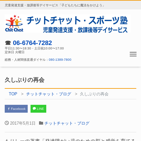
児童発達支援・放課後等デイサービス「子どもたちに魔法をかけよう」
☎
06-6764-7282
平日11:30〜18:30・土日祝10:00〜17:00
定休日 火曜日
Tog
総務・人材関係直通ダイヤル：
080-1389-7800
nav
久しぶりの再会
TOP
チットチャット・ブログ
久しぶりの再会
Facebook
LINE
2017年5月1日
チットチャット・ブログ